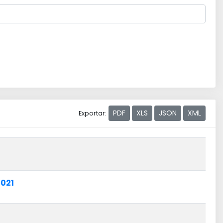
PDF
XLS
JSON
XML
Exportar:
021