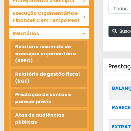
Planejamento Municipal
Execução Orçamentária e
Financeira em Tempo Real
Busc
Relatórios
Relatório resumido de
execução orçamentária
(RREO)
Prestaç
Relatório de gestão fiscal
(RGF)
BALANÇ
Prestação de contas e
parecer prévio
PARECE
Atas de audiências
públicas
EXTRAT