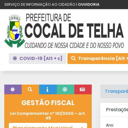
SERVIÇO DE INFORMAÇÃO AO CIDADÃO |
OUVIDORIA
COVID-19 [Alt + c]
Transparência [Alt +
Transparê
GESTÃO FISCAL
Prestaçõe
Lei Complementar nº 101/2000 – art.
48
Ano