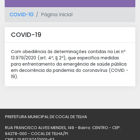
COVID-10
Página Inicial
COVID-19
Com obediência às determinações contidas na Lei nº
13.979/2020 (art. 4º, § 2º), que especifica medidas
para enfrentamento da emergência de saúde pública
em decorrência da pandemia do coronavírus (COVID -
19).
PREFEITURA MUNICIPAL DE COCAL DE TELHA
RUA FRANCISCO ALVES MENDES, 149 - Bairro: CENTRO - CEP:
64278-000 - COCAL DE TELHA/PI
CNPJ: 01.612.574/0001-83