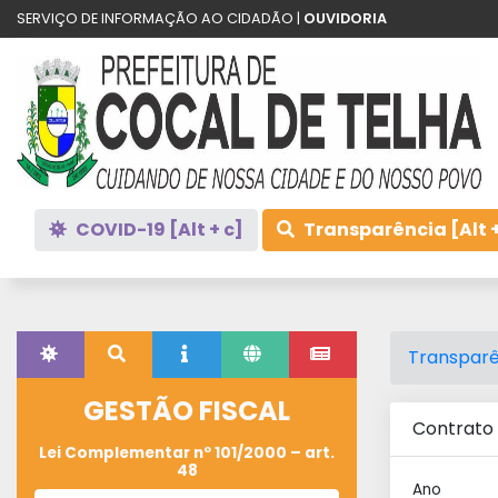
SERVIÇO DE INFORMAÇÃO AO CIDADÃO |
OUVIDORIA
COVID-19 [Alt + c]
Transparência [Alt +
Transparê
GESTÃO FISCAL
Contrato 
Lei Complementar nº 101/2000 – art.
48
Ano