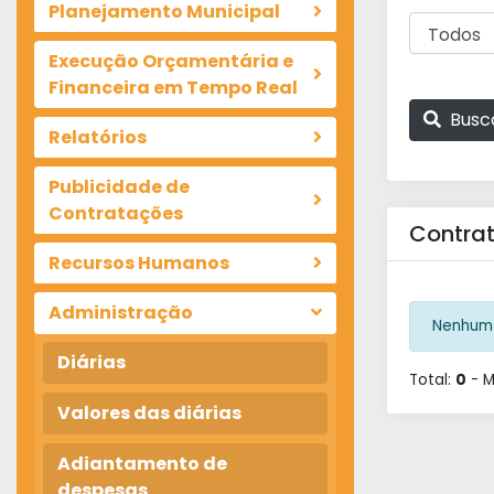
Planejamento Municipal
Execução Orçamentária e
Financeira em Tempo Real
Busc
Relatórios
Publicidade de
Contratações
Contrat
Recursos Humanos
Administração
Nenhum 
Diárias
Total:
0
- 
Valores das diárias
Adiantamento de
despesas