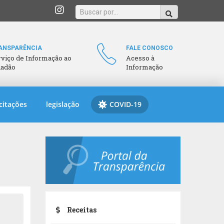
ANSPARÊNCIA
FALE CONOSCO
rviço de Informação ao
Acesso à
dadão
Informação
citações
legislação
COVID-19
Receitas