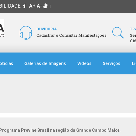
BILIDADE:
A+
A-
|
OUVIDORIA
TR
Cadastrar e Consultar Manifestações
Se
Ci
otícias
Galerias de Imagens
Vídeos
Serviços
Li
 Programa Previne Brasil na região da Grande Campo Maior.