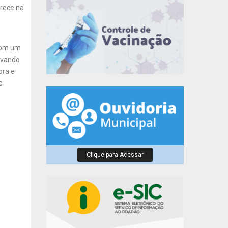
arece na
 com um
rvando
ora e
e
Clique para Acessar